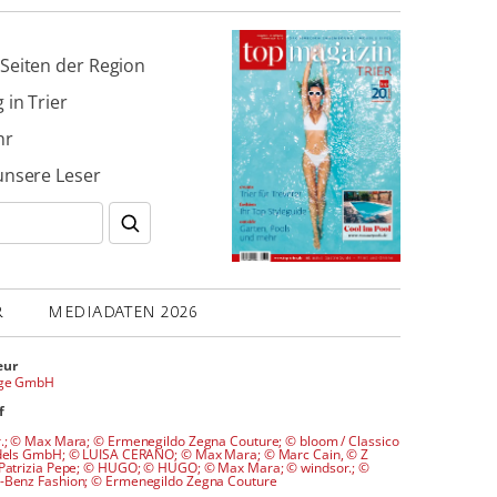
Seiten der Region
 in Trier
hr
unsere Leser
R
MEDIADATEN 2026
eur
age GmbH
f
.; © Max Mara; © Ermenegildo Zegna Couture; © bloom / Classico
dels GmbH; © LUISA CERANO; © Max Mara; © Marc Cain, © Z
Patrizia Pepe; © HUGO; © HUGO; © Max Mara; © windsor.; ©
Benz Fashion; © Ermenegildo Zegna Couture