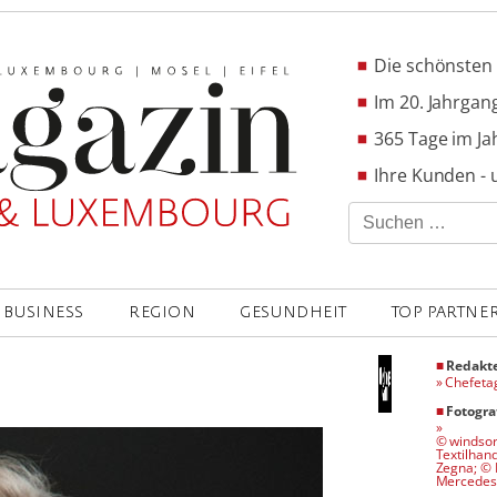
Die schönsten 
Im 20. Jahrgang
365 Tage im Ja
Ihre Kunden - 
Suchen
nach:
BUSINESS
REGION
GESUNDHEIT
TOP PARTNE
■
Redakt
»
Chefet
■
Fotogra
»
© windsor
Textilhan
Zegna; © 
Mercedes-