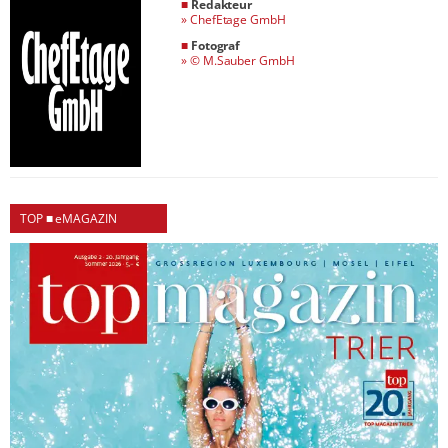
■
Redakteur
»
ChefEtage GmbH
■
Fotograf
»
© M.Sauber GmbH
TOP ■ eMAGAZIN