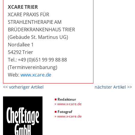
XCARE TRIER
XCARE PRAXIS FÜR
STRAHLENTHERAPIE AM
BRÜDERKRANKENHAUS TRIER
(Gebäude St. Martinus UG)
Nordallee 1
54292 Trier
Tel.: +49 (0)651 99 99 88 88
(Terminvereinbarung)
Web:
www.xcare.de
<< vorheriger Artikel
nächster Artikel >>
■
Redakteur
»
www.x-care.de
■
Fotograf
»
www.x-care.de