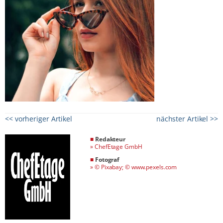
<< vorheriger Artikel
nächster Artikel >>
■
Redakteur
»
ChefEtage GmbH
■
Fotograf
»
© Pixabay; © www.pexels.com