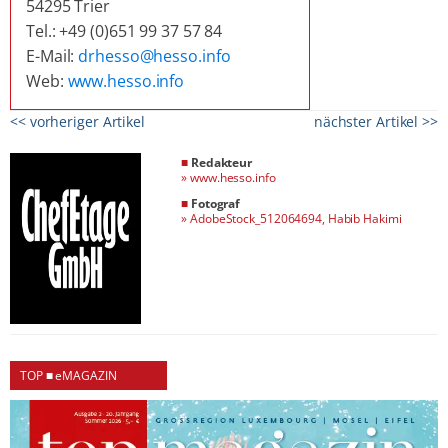
54295 Trier
Tel.: +49 (0)651 99 37 57 84
E-Mail:
drhesso@hesso.info
Web:
www.hesso.info
<< vorheriger Artikel
nächster Artikel >>
■
Redakteur
»
www.hesso.info
■
Fotograf
»
AdobeStock_512064694, Habib Hakimi
TOP ■ eMAGAZIN