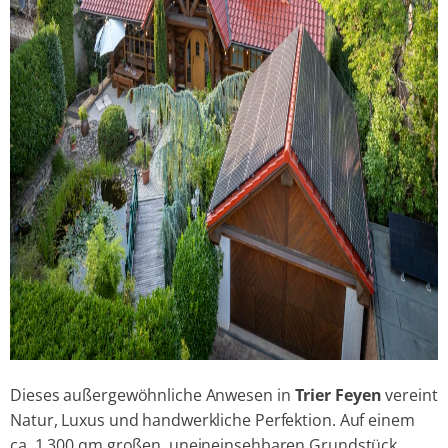
Dieses außergewöhnliche Anwesen in
Trier Feyen
vereint
Natur, Luxus und handwerkliche Perfektion. Auf einem
ca. 1.300 qm großen, uneineinsehbaren Grundstück