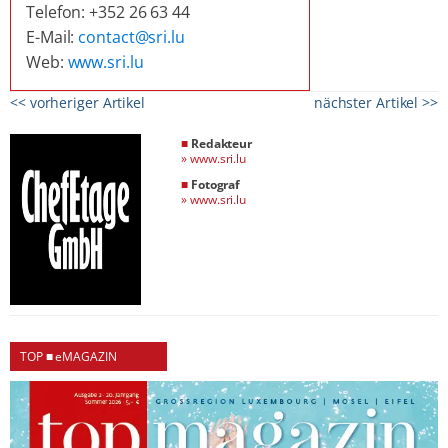
Telefon: +352 26 63 44
E-Mail:
contact@sri.lu
Web:
www.sri.lu
<< vorheriger Artikel
nächster Artikel >>
■
Redakteur
»
www.sri.lu
■
Fotograf
»
www.sri.lu
TOP ■ eMAGAZIN