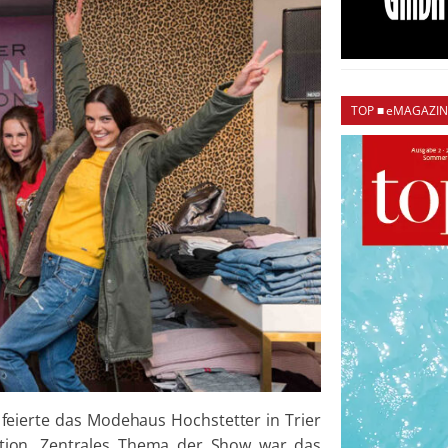
TOP ■ eMAGAZIN
feierte das Modehaus Hochstetter in Trier
ation. Zentrales Thema der Show war das