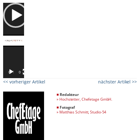
Video-
Player
00:00
01:04
<< vorheriger Artikel
nächster Artikel >>
■
Redakteur
»
Hochstetter, Chefetage GmbH.
■
Fotograf
»
Matthias Schmitt, Studio-54