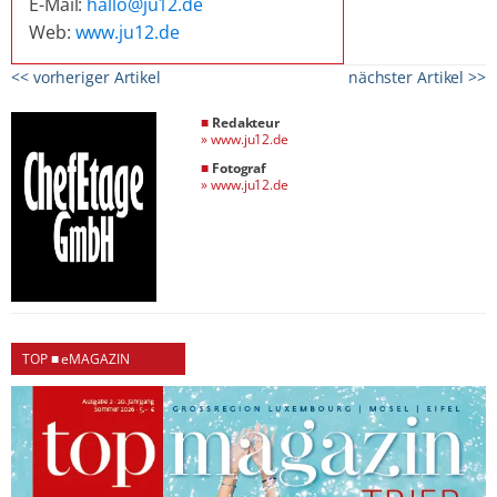
E-Mail:
hallo@ju12.de
Web:
www.ju12.de
<< vorheriger Artikel
nächster Artikel >>
■
Redakteur
»
www.ju12.de
■
Fotograf
»
www.ju12.de
TOP ■ eMAGAZIN