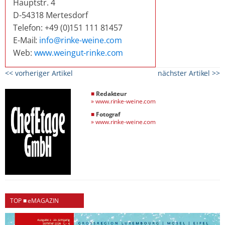
Hauptstr. 4
D-54318 Mertesdorf
Telefon: +49 (0)151 111 81457
E-Mail:
info@rinke-weine.com
Web:
www.weingut-rinke.com
<< vorheriger Artikel
nächster Artikel >>
■
Redakteur
»
www.rinke-weine.com
■
Fotograf
»
www.rinke-weine.com
TOP ■ eMAGAZIN