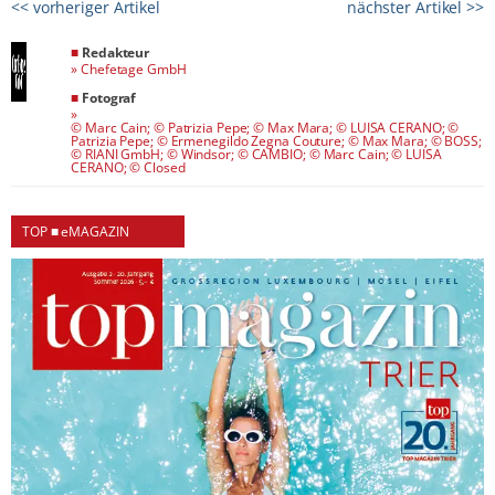
<< vorheriger Artikel
nächster Artikel >>
■
Redakteur
»
Chefetage GmbH
■
Fotograf
»
© Marc Cain; © Patrizia Pepe; © Max Mara; © LUISA CERANO; ©
Patrizia Pepe; © Ermenegildo Zegna Couture; © Max Mara; © BOSS;
© RIANI GmbH; © Windsor; © CAMBIO; © Marc Cain; © LUISA
CERANO; © Closed
TOP ■ eMAGAZIN