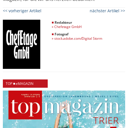
<< vorheriger Artikel
nächster Artikel >>
■
Redakteur
»
Chefetage GmbH
■
Fotograf
»
stock.adobe.com/Digital Storm
TOP ■ eMAGAZIN