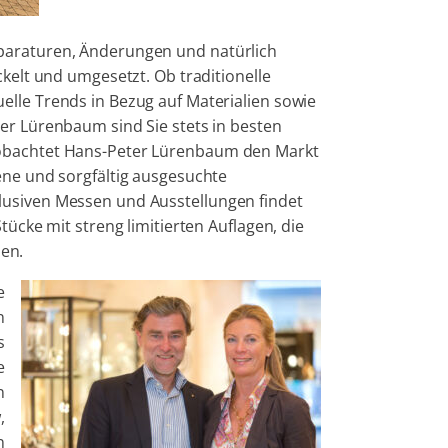
paraturen, Änderungen und natürlich
ckelt und umgesetzt. Ob traditionelle
elle Trends in Bezug auf Materialien sowie
er Lürenbaum sind Sie stets in besten
eobachtet Hans-Peter Lürenbaum den Markt
ene und sorgfältig ausgesuchte
lusiven Messen und Ausstellungen findet
tücke mit streng limitierten Auflagen, die
en.
e
n
s
e
n
,
n