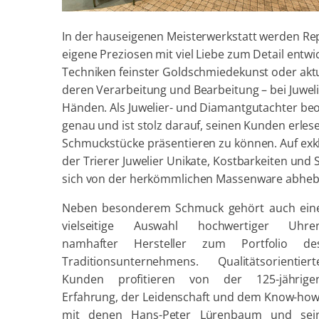
In der hauseigenen Meisterwerkstatt werden Re
eigene Preziosen mit viel Liebe zum Detail entwi
Techniken feinster Goldschmiedekunst oder aktu
deren Verarbeitung und Bearbeitung – bei Juweli
Händen. Als Juwelier- und Diamantgutachter b
genau und ist stolz darauf, seinen Kunden erles
Schmuckstücke präsentieren zu können. Auf exk
der Trierer Juwelier Unikate, Kostbarkeiten und S
sich von der herkömmlichen Massenware abheb
Neben besonderem Schmuck gehört auch ein
vielseitige Auswahl hochwertiger Uhre
namhafter Hersteller zum Portfolio de
Traditionsunternehmens. Qualitätsorientiert
Kunden profitieren von der 125-jährige
Erfahrung, der Leidenschaft und dem Know-how
mit denen Hans-Peter Lürenbaum und sei