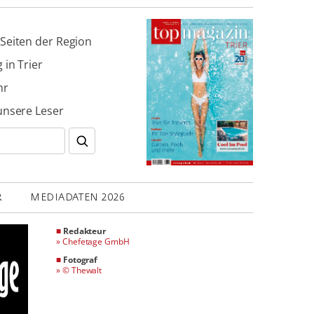
Seiten der Region
 in Trier
hr
unsere Leser
R
MEDIADATEN 2026
■
Redakteur
»
Chefetage GmbH
■
Fotograf
»
© Thewalt