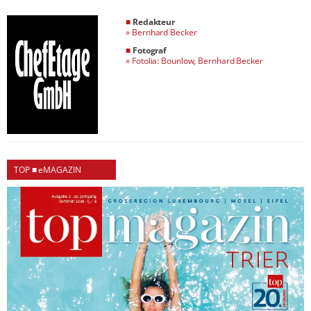
■
Redakteur
»
Bernhard Becker
■
Fotograf
»
Fotolia: Bounlow, Bernhard Becker
TOP ■ eMAGAZIN