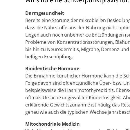
Wir sind eine Schwerpunktpraxis für:
Darmgesundheit
Bereits eine Störung der mikrobiellen Besiedlu
dass die Nährstoffe aus der Nahrung nicht op
Liegen auch noch unbemerkte Entzündungen (sile
Probleme von Konzentrationsstörungen, Blähun
bis hin zu Neurodermitis, Migräne, Demenz und n
heftigen Erschöpfung.
Bioidentische Hormone
Die Einnahme künstlicher Hormone kann die Schi
Folge davon sind oft entzündliche Über- bzw. Un
beispielsweise die Hashimotothyreoiditis. Eben
oftmals Ursache ungewollter Kinderlosigkeit. Ab
erklärende Gewichtszunahme ist häufig das Res
genau wie auch die typischen Wechseljahrsbes
Mitochondriale Medizin