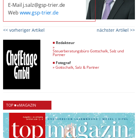
E-Mail j.salz@gsp-trier.de
Web
www.gsp-trier.de
<< vorheriger Artikel
nächster Artikel >>
■
Redakteur
»
Steuerberatungsbüro Gottschalk, Salz und
Partner
■
Fotograf
»
Gottschalk, Salz & Partner
TOP ■ eMAGAZIN