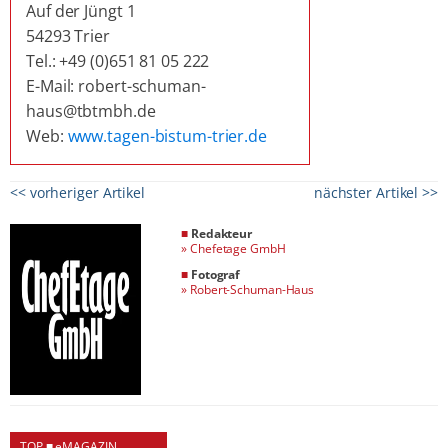
Auf der Jüngt 1
54293 Trier
Tel.: +49 (0)651 81 05 222
E-Mail: robert-schuman-
haus@tbtmbh.de
Web:
www.tagen-bistum-trier.de
<< vorheriger Artikel
nächster Artikel >>
■
Redakteur
»
Chefetage GmbH
■
Fotograf
»
Robert-Schuman-Haus
TOP ■ eMAGAZIN