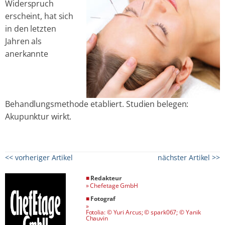
Widerspruch
erscheint, hat sich
in den letzten
Jahren als
anerkannte
Behandlungsmethode etabliert. Studien belegen:
Akupunktur wirkt.
<< vorheriger Artikel
nächster Artikel >>
■
Redakteur
»
Chefetage GmbH
■
Fotograf
»
Fotolia: © Yuri Arcus; © spark067; © Yanik
Chauvin