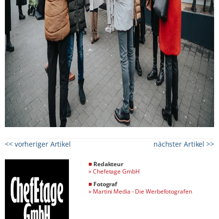
<< vorheriger Artikel
nächster Artikel >>
■
Redakteur
»
Chefetage GmbH
■
Fotograf
»
Martini Media - Die Werbefotografen