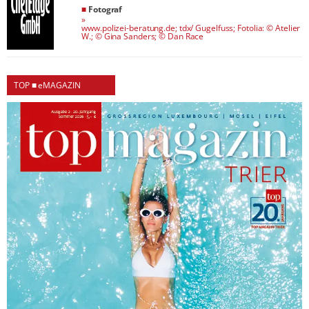
■
Fotograf
»
www.polizei-beratung.de; tdx/ Gugelfuss; Fotolia: © Atelier
W.; © Gina Sanders; © Dan Race
TOP ■ eMAGAZIN