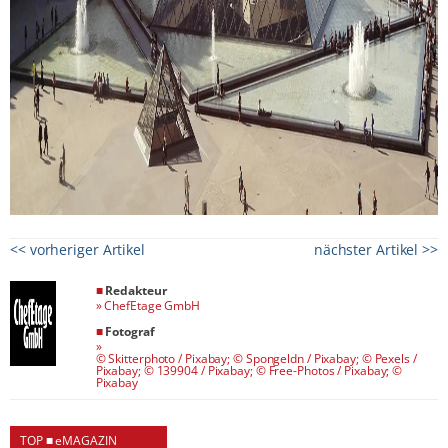
<< vorheriger Artikel
nächster Artikel >>
■
Redakteur
»
ChefEtage GmbH
■
Fotograf
»
© Skitterphoto / Pixabay; © Spongeldn / Pixabay; © Pexels /
Pixabay; © 139904 / Pixabay; © Free-Photos / Pixabay; ©
Pixabay
TOP ■ eMAGAZIN