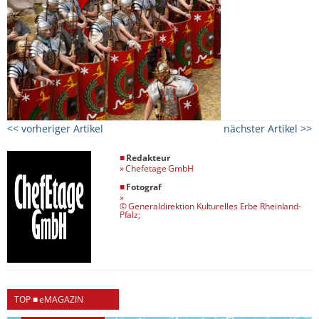
<< vorheriger Artikel
nächster Artikel >>
■
Redakteur
»
Chefetage GmbH
■
Fotograf
»
© Generaldirektion Kulturelles Erbe Rheinland-
Pfalz;
TOP ■ eMAGAZIN