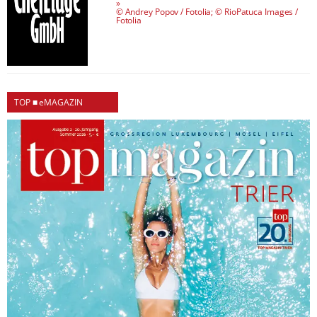
»
© Andrey Popov / Fotolia; © RioPatuca Images /
Fotolia
TOP ■ eMAGAZIN