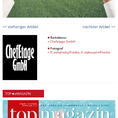
<< vorheriger Artikel
nächster Artikel >>
■
Redakteur
»
Chefetage GmbH
■
Fotograf
»
© ashumskiy/Fotolia; © alphaspirit/Fotolia
TOP ■ eMAGAZIN