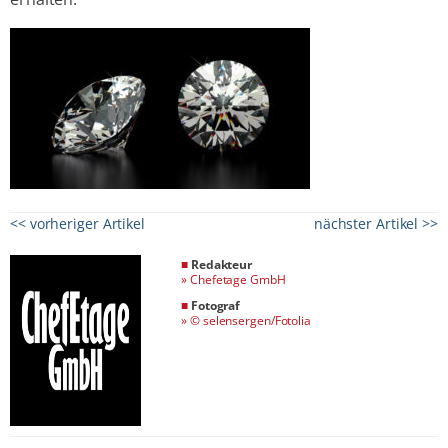
<< vorheriger Artikel
nächster Artikel >>
■
Redakteur
»
Chefetage GmbH
■
Fotograf
»
© selensergen/Fotolia