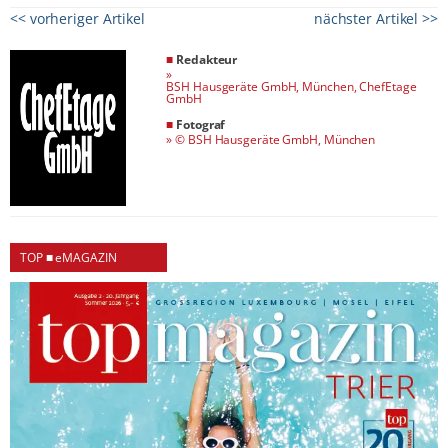
<< vorheriger Artikel
nächster Artikel >>
■
Redakteur
»
BSH Hausgeräte GmbH, München, ChefEtage
GmbH
■
Fotograf
»
© BSH Hausgeräte GmbH, München
TOP ■ eMAGAZIN