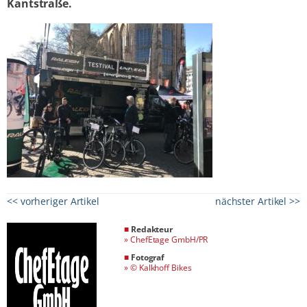
Kantstraße.
<< vorheriger Artikel
nächster Artikel >>
■
Redakteur
»
ChefEtage GmbH/PR
■
Fotograf
»
© Kalkhoff Bikes