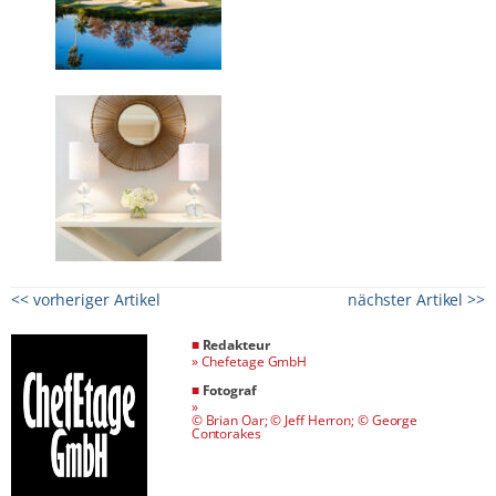
<< vorheriger Artikel
nächster Artikel >>
■
Redakteur
»
Chefetage GmbH
■
Fotograf
»
© Brian Oar; © Jeff Herron; © George
Contorakes