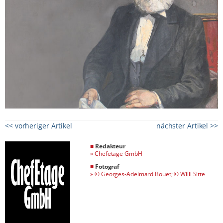
<< vorheriger Artikel
nächster Artikel >>
■
Redakteur
»
Chefetage GmbH
■
Fotograf
»
© Georges-Adelmard Bouet; © Willi Sitte