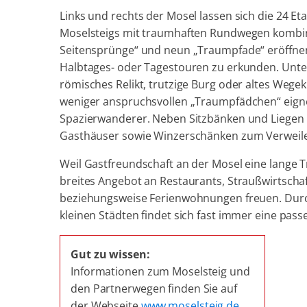
Links und rechts der Mosel lassen sich die 24 E
Moselsteigs mit traumhaften Rundwegen kombin
Seitensprünge“ und neun „Traumpfade“ eröffnen 
Halbtages- oder Tagestouren zu erkunden. Unter
römisches Relikt, trutzige Burg oder altes Wegek
weniger anspruchsvollen „Traumpfädchen“ eigne
Spazierwanderer. Neben Sitzbänken und Liegen l
Gasthäuser sowie Winzerschänken zum Verweile
Weil Gastfreundschaft an der Mosel eine lange T
breites Angebot an Restaurants, Straußwirtsch
beziehungsweise Ferienwohnungen freuen. Durc
kleinen Städten findet sich fast immer eine pass
Gut zu wissen:
Informationen zum Moselsteig und
den Partnerwegen finden Sie auf
der Webseite
www.moselsteig.de
.