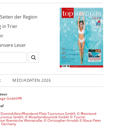
Seiten der Region
 in Trier
hr
unsere Leser
R
MEDIADATEN 2026
teur
tage GmbH/PR
raf
© Dominik Ketz/Rheinland-Pfalz-Tourismus GmbH; © Rheinland-
ourismus GmbH; © Mosellandtouristik GmbH; © Tourist-
ion Roemische Weinstraße; © Christopher Arnoldi; © Klaus-Peter
, Germany