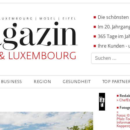
Die schönsten 
Im 20. Jahrgang
365 Tage im Ja
Ihre Kunden - 
Suchen
nach:
BUSINESS
REGION
GESUNDHEIT
TOP PARTNE
■
Redak
»
ChefE
■
Fotog
»
Fotos: 
Pfalz-T
Informat
Kappest