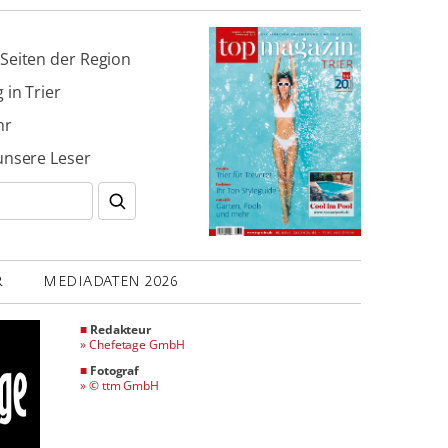
Seiten der Region
 in Trier
hr
unsere Leser
R
MEDIADATEN 2026
■
Redakteur
»
Chefetage GmbH
■
Fotograf
»
© ttm GmbH