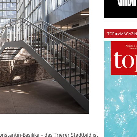
TOP ■ eMAGAZIN
stantin-Basilika – das Trierer Stadtbild ist