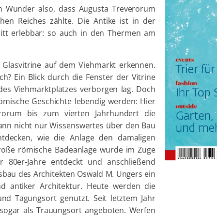
in Wunder also, dass Augusta Treverorum
en Reiches zählte. Die Antike ist in der
Tritt erlebbar: so auch in den Thermen am
e Glasvitrine auf dem Viehmarkt erkennen.
h? Ein Blick durch die Fenster der Vitrine
 des Viehmarktplatzes verborgen lag. Doch
römische Geschichte lebendig werden: Hier
orum bis zum vierten Jahrhundert die
ann nicht nur Wissenswertes über den Bau
ntdecken, wie die Anlage den damaligen
große römische Badeanlage wurde im Zuge
 80er-Jahre entdeckt und anschließend
sbau des Architekten Oswald M. Ungers ein
 antiker Architektur. Heute werden die
nd Tagungsort genutzt. Seit letztem Jahr
sogar als Trauungsort angeboten. Werfen