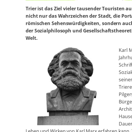
Trier ist das Ziel vieler tausender Touristen au
nicht nur das Wahrzeichen der Stadt, die Port
römischen Sehenswürdigkeiten, sondern auc
der Sozialphilosoph und Gesellschaftstheoretik
Welt.
Karl M
Jahrh
Schri
Sozia
seiner
Trier
Pilger
Bürge
Archi
Hause
Dauer
Leben und Wirken von Karl Marx erfahren kann.