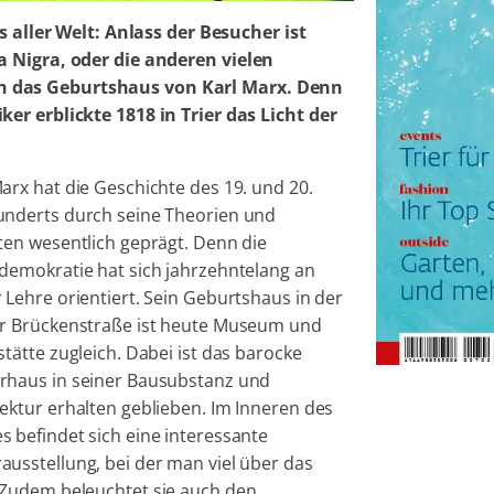
s aller Welt: Anlass der Besucher ist
a Nigra, oder die anderen vielen
h das Geburtshaus von Karl Marx. Denn
er erblickte 1818 in Trier das Licht der
arx hat die Geschichte des 19. und 20.
underts durch seine Theorien und
ften wesentlich geprägt. Denn die
ldemokratie hat sich jahrzehntelang an
 Lehre orientiert. Sein Geburtshaus in der
er Brückenstraße ist heute Museum und
stätte zugleich. Dabei ist das barocke
rhaus in seiner Bausubstanz und
tektur erhalten geblieben. Im Inneren des
s befindet sich eine interessante
ausstellung, bei der man viel über das
 Zudem beleuchtet sie auch den