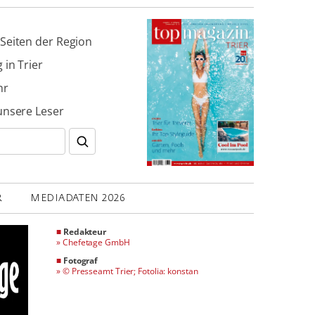
Seiten der Region
 in Trier
hr
unsere Leser
R
MEDIADATEN 2026
■
Redakteur
»
Chefetage GmbH
■
Fotograf
»
© Presseamt Trier; Fotolia: konstan