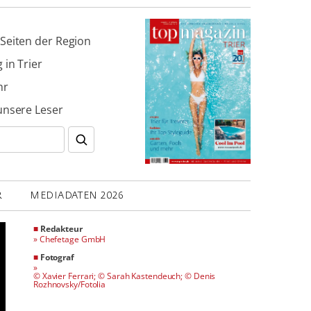
Seiten der Region
 in Trier
hr
unsere Leser
R
MEDIADATEN 2026
■
Redakteur
»
Chefetage GmbH
■
Fotograf
»
© Xavier Ferrari; © Sarah Kastendeuch; © Denis
Rozhnovsky/Fotolia