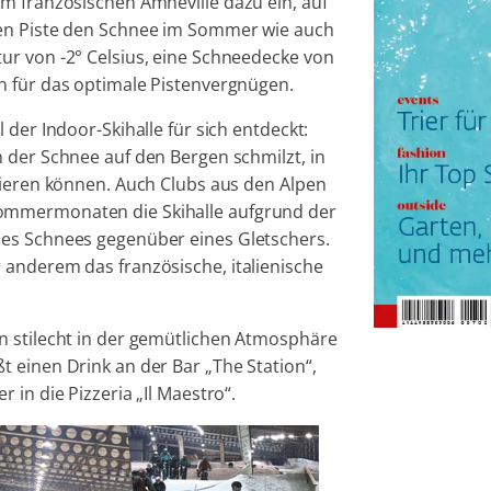
m französischen Amnéville dazu ein, auf
ten Piste den Schnee im Sommer wie auch
ur von -2° Celsius, eine Schneedecke von
n für das optimale Pistenvergnügen.
 der Indoor-Skihalle für sich entdeckt:
 der Schnee auf den Bergen schmilzt, in
nieren können. Auch Clubs aus den Alpen
ommermonaten die Skihalle aufgrund der
des Schnees gegenüber eines Gletschers.
 anderem das französische, italienische
n stilecht in der gemütlichen Atmosphäre
 einen Drink an der Bar „The Station“,
 in die Pizzeria „Il Maestro“.