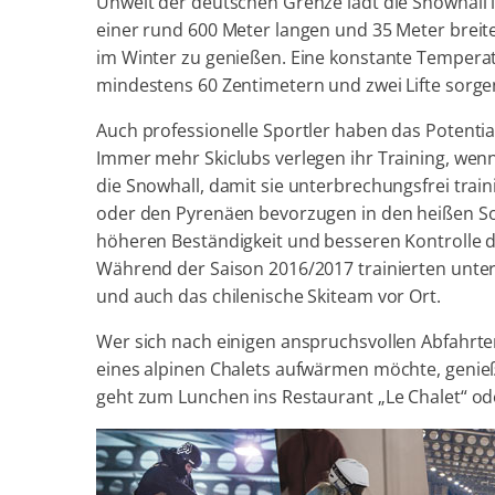
Unweit der deutschen Grenze lädt die Snowhall i
einer rund 600 Meter langen und 35 Meter brei
im Winter zu genießen. Eine konstante Temperat
mindestens 60 Zentimetern und zwei Lifte sorge
Auch professionelle Sportler haben das Potential
Immer mehr Skiclubs verlegen ihr Training, wenn
die Snowhall, damit sie unterbrechungsfrei trai
oder den Pyrenäen bevorzugen in den heißen S
höheren Beständigkeit und besseren Kontrolle 
Während der Saison 2016/2017 trainierten unter
und auch das chilenische Skiteam vor Ort.
Wer sich nach einigen anspruchsvollen Abfahrte
eines alpinen Chalets aufwärmen möchte, genießt
geht zum Lunchen ins Restaurant „Le Chalet“ oder