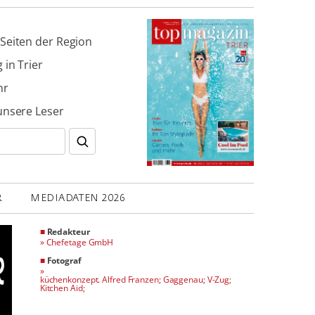
Seiten der Region
 in Trier
hr
unsere Leser
R
MEDIADATEN 2026
■
Redakteur
»
Chefetage GmbH
■
Fotograf
»
küchenkonzept. Alfred Franzen; Gaggenau; V-Zug;
Kitchen Aid;