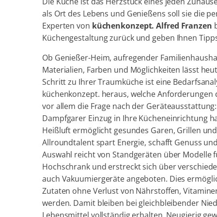
Die Küche ist das Herzstück eines jeden Zuhauses
als Ort des Lebens und Genießens soll sie die p
Experten von
küchenkonzept. Alfred Franzen
b
Küchengestaltung zurück und geben Ihnen Tipps
Ob Genießer-Heim, aufregender Familienhaushalt
Materialien, Farben und Möglichkeiten lässt heu
Schritt zu Ihrer Traumküche ist eine Bedarfsanaly
küchenkonzept. heraus, welche Anforderungen die
vor allem die Frage nach der Geräteausstattung:
Dampfgarer Einzug in Ihre Kücheneinrichtung h
Heißluft ermöglicht gesundes Garen, Grillen u
Allroundtalent spart Energie, schafft Genuss un
Auswahl reicht von Standgeräten über Modelle f
Hochschrank und erstreckt sich über verschied
auch Vakuumiergeräte angeboten. Dies ermöglic
Zutaten ohne Verlust von Nährstoffen, Vitamin
werden. Damit bleiben bei gleichbleibender Nie
Lebensmittel vollständig erhalten. Neugierig ge