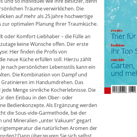
 und so individuell wie ihre Besitzer, denn
ersönlichen Träume verwirklichen. Die
licken auf mehr als 25 Jahre hochwertige
 zur optimalen Planung Ihrer Traumküche.
 oder Komfort-Liebhaber – die Fülle an
tzutage keine Wünsche offen. Der erste
se: Hier finden die Profis von
 neue Küche erfüllen soll. Hierzu zählt
 Je nach persönlichen Lebensstils kann ein
alten. Die Kombination von Dampf und
nd Gratinieren im Handumdrehen. Das
d jede Menge sinnliche Kocherlebnisse. Die
ür den Einbau in den Ober- oder
ene Bedienkonzepte. Als Ergänzung werden
ht die Sous-vide-Garmethode, bei der
en und Mineralien „unter Vakuum“ gegart
drigtemperatur die natürlichen Aromen der
worden? Dann überzeugen Sie sich selbst