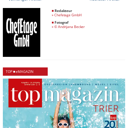
■
Redakteur
»
Chefetage GmbH
■
Fotograf
»
© Andrijana Becker
TOP ■ eMAGAZIN