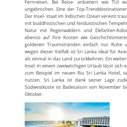
Fernreisen. Bei Reise- anbietern wie TUI w
ungebrochen. Eine der Top-Trenddestinationen 
Der Insel- staat im Indischen Ozean vereint trau
mit buddhistischen und hinduistischen Tempel
Natur mit Regenwäldern und Elefanten-Kolo
ebenso auf ihre Kosten wie Geschichtsinter
goldenen Traumstränden einfach nur Ruhe u
wegen dieser Vielfalt ist Sri Lanka ideal für As
als einmal in das Land zurückkehren. Ein weiter
Insel: In einem zweiwöchigen Urlaub lässt sich 
zum Beispiel im neuen Riu Sri Lanka Hotel, s
nutzen. Sri Lanka ist dank seiner Lage zud
Südwestküste ist Badesaison von November bi
Oktober.