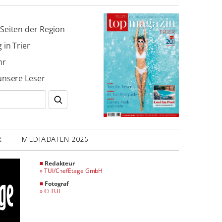
Seiten der Region
 in Trier
hr
unsere Leser
R
MEDIADATEN 2026
■
Redakteur
»
TUI/ChefEtage GmbH
■
Fotograf
»
© TUI