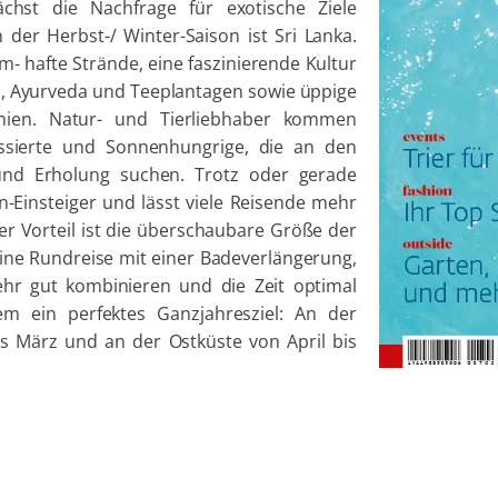
ächst die Nachfrage für exotische Ziele
der Herbst-/ Winter-Saison ist Sri Lanka.
m- hafte Strände, eine faszinierende Kultur
n, Ayurveda und Teeplantagen sowie üppige
nien. Natur- und Tierliebhaber kommen
essierte und Sonnenhungrige, die an den
nd Erholung suchen. Trotz oder gerade
ien-Einsteiger und lässt viele Reisende mehr
er Vorteil ist die überschaubare Größe der
eine Rundreise mit einer Badeverlängerung,
ehr gut kombinieren und die Zeit optimal
em ein perfektes Ganzjahresziel: An der
s März und an der Ostküste von April bis