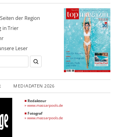
Seiten der Region
 in Trier
hr
unsere Leser
R
MEDIADATEN 2026
■
Redakteur
»
www.massarpools.de
■
Fotograf
»
www.massarpools.de