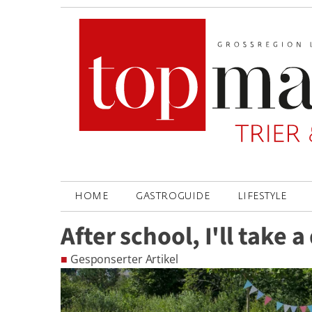
HOME
GASTROGUIDE
LIFESTYLE
After school, I'll take a
■
Gesponserter Artikel