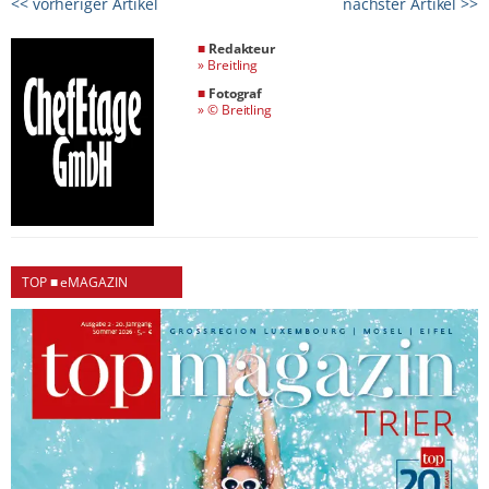
<< vorheriger Artikel
nächster Artikel >>
■
Redakteur
»
Breitling
■
Fotograf
»
© Breitling
TOP ■ eMAGAZIN