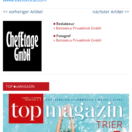
<< vorheriger Artikel
nächster Artikel >>
■
Redakteur
»
Belstetica Privatklinik GmbH
■
Fotograf
»
Belstetica Privatklinik GmbH
TOP ■ eMAGAZIN