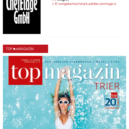
»
© sonyakamoz/stock.adobe.com/spp-o
TOP ■ eMAGAZIN