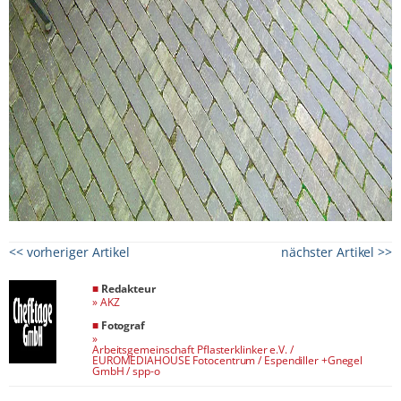
<< vorheriger Artikel
nächster Artikel >>
■
Redakteur
»
AKZ
■
Fotograf
»
Arbeitsgemeinschaft Pflasterklinker e.V. /
EUROMEDIAHOUSE Fotocentrum / Espendiller +Gnegel
GmbH / spp-o