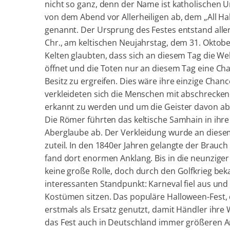
nicht so ganz, denn der Name ist katholischen U
von dem Abend vor Allerheiligen ab, dem „All Hal
genannt. Der Ursprung des Festes entstand aller
Chr., am keltischen Neujahrstag, dem 31. Okto
Kelten glaubten, dass sich an diesem Tag die Wel
öffnet und die Toten nur an diesem Tag eine Ch
Besitz zu ergreifen. Dies wäre ihre einzige Cha
verkleideten sich die Menschen mit abschrecke
erkannt zu werden und um die Geister davon abz
Die Römer führten das keltische Samhain in ihr
Aberglaube ab. Der Verkleidung wurde an dies
zuteil. In den 1840er Jahren gelangte der Brauc
fand dort enormen Anklang. Bis in die neunziger
keine große Rolle, doch durch den Golfkrieg bek
interessanten Standpunkt: Karneval fiel aus und
Kostümen sitzen. Das populäre Halloween-Fest, 
erstmals als Ersatz genutzt, damit Händler ihre
das Fest auch in Deutschland immer größeren A