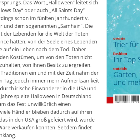
rsprungs. Das Wort „Halloween“ leitet sich
lows Day“ oder auch „All Saints Day“
dings schon im fünften Jahrhundert v.
ber und dem sogenannten „Samhain“. Die
t der Lebenden für die Welt der Toten
ance hatten, von der Seele eines Lebenden
nce auf ein Leben nach dem Tod. Daher
nden Kostümen, um von den Toten nicht
uhalten, von Ihnen Besitz zu ergreifen.
e Traditionen ein und mit der Zeit nahm der
em Tag jedoch immer mehr Aufmerksamkeit
h durch irische Einwanderer in die USA und
 Jahre spielte Halloween in Deutschland
am das Fest unwillkürlich einen
 viele Händler blieben dadurch auf ihren
das in den USA groß gefeiert wird, wurde
 Ware verkaufen konnten. Seitdem findet
nklang.