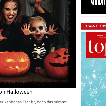
TOP ■ eMAGAZIN
von Halloween
rikanisches Fest ist, doch das stimmt