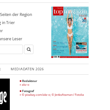
Seiten der Region
 in Trier
hr
unsere Leser
R
MEDIADATEN 2026
■
Redakteur
»
akz-o
■
Fotograf
»
© pixabay.com/akz-o; © JenkoAtaman / Fotolia