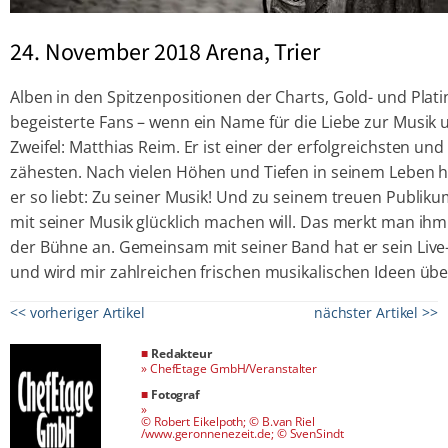
24. November 2018 Arena, Trier
Alben in den Spitzenpositionen der Charts, Gold- und Pla
begeisterte Fans – wenn ein Name für die Liebe zur Musik
Zweifel: Matthias Reim. Er ist einer der erfolgreichsten u
zähesten. Nach vielen Höhen und Tiefen in seinem Leben 
er so liebt: Zu seiner Musik! Und zu seinem treuen Publik
mit seiner Musik glücklich machen will. Das merkt man i
der Bühne an. Gemeinsam mit seiner Band hat er sein L
und wird mir zahlreichen frischen musikalischen Ideen üb
<< vorheriger Artikel
nächster Artikel >>
■
Redakteur
»
ChefEtage GmbH/Veranstalter
■
Fotograf
»
© Robert Eikelpoth; © B.van Riel
/www.geronnenezeit.de; © SvenSindt