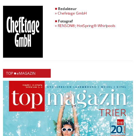
■
Redakteur
»
Chefetage GmbH
■
Fotograf
»
RENSON®; HotSpring®-Whirlpools
TOP ■ eMAGAZIN