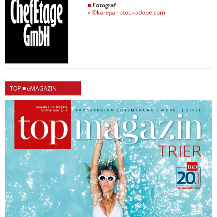
■
Fotograf
»
©karepa - stock.adobe.com
TOP ■ eMAGAZIN