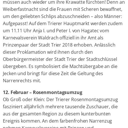
müssen auch wieder um ihre Krawatte fürchten! Denn an
Weiberfastnacht sind die Frauen mit Scheren bewaffnet,
um den geliebten Schlips abzuschneiden – also Männer:
Aufgepasst! Auf dem Trierer Hauptmarkt werden zudem
um 11.11 Uhr Anja I. und Peter I. von Hagatec vom
Karnevalsverein Waldrach offiziell in ihr Amt als
Prinzenpaar der Stadt Trier 2018 erhoben. Anlässlich
dieser Proklamation wird ihnen durch den
Oberbürgermeister der Stadt Trier der Stadtschlüssel
übergeben. Es symbolisiert die Machtübergabe an die
Jecken und bringt für diese Zeit die Geltung des
Narrenrechts mit.
12. Februar – Rosenmontagsumzug
Ob Groß oder Klein: Der Trierer Rosenmontagsumzug
fasziniert alljährlich mehrere tausende Zuschauer, die
aus der gesamten Region zu diesem kunterbunten
Ereignis kommen. An dem farbenfrohen Narrenzug
nehmen Karnevalsvereine mit Prinzen und