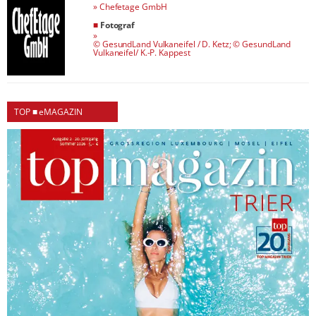
»
Chefetage GmbH
■
Fotograf
»
© GesundLand Vulkaneifel / D. Ketz; © GesundLand
Vulkaneifel/ K.-P. Kappest
TOP ■ eMAGAZIN