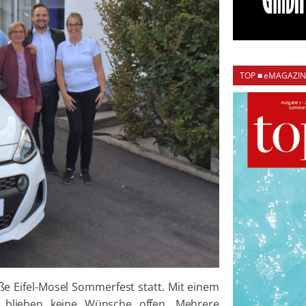
TOP ■ eMAGAZIN
e Eifel-Mosel Sommerfest statt. Mit einem
e blieben keine Wünsche offen. Mehrere