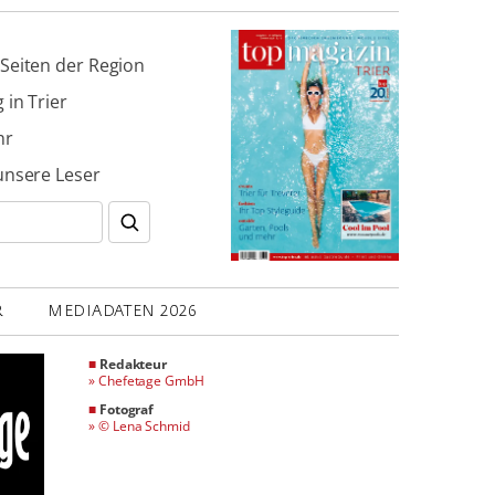
Seiten der Region
 in Trier
hr
unsere Leser
R
MEDIADATEN 2026
■
Redakteur
»
Chefetage GmbH
■
Fotograf
»
© Lena Schmid