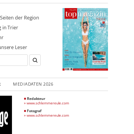
Seiten der Region
 in Trier
hr
unsere Leser
R
MEDIADATEN 2026
■
Redakteur
»
www.schlemmereule.com
■
Fotograf
»
www.schlemmereule.com