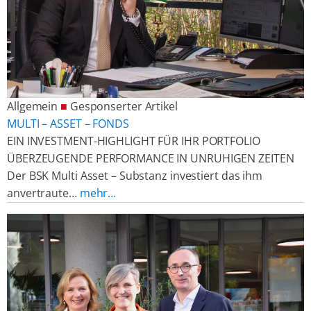
Allgemein
■
Gesponserter Artikel
MULTI – ASSET – FONDS
EIN INVESTMENT-HIGHLIGHT FÜR IHR PORTFOLIO
ÜBERZEUGENDE PERFORMANCE IN UNRUHIGEN ZEITEN
Der BSK Multi Asset – Substanz investiert das ihm
anvertraute…
mehr…