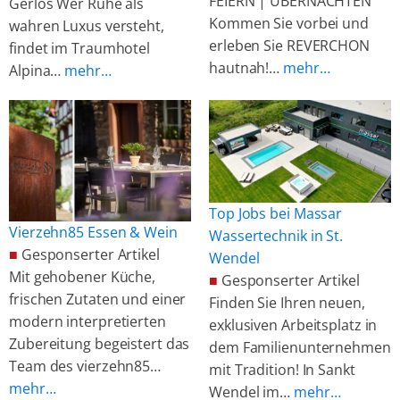
FEIERN | ÜBERNACHTEN
Gerlos Wer Ruhe als
Kommen Sie vorbei und
wahren Luxus versteht,
erleben Sie REVERCHON
findet im Traumhotel
hautnah!…
mehr…
Alpina…
mehr…
Top Jobs bei Massar
Vierzehn85 Essen & Wein
Wassertechnik in St.
■
Gesponserter Artikel
Wendel
Mit gehobener Küche,
■
Gesponserter Artikel
frischen Zutaten und einer
Finden Sie Ihren neuen,
modern interpretierten
exklusiven Arbeitsplatz in
Zubereitung begeistert das
dem Familienunternehmen
Team des vierzehn85…
mit Tradition! In Sankt
mehr…
Wendel im…
mehr…