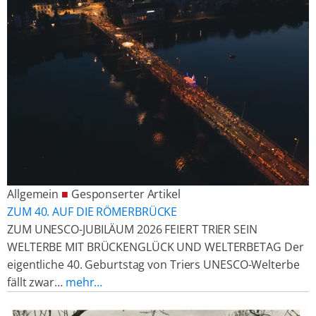
Allgemein
■
Gesponserter Artikel
ZUM 40. AUF DIE RÖMERBRÜCKE
ZUM UNESCO-JUBILÄUM 2026 FEIERT TRIER SEIN
WELTERBE MIT BRÜCKENGLÜCK UND WELTERBETAG Der
eigentliche 40. Geburtstag von Triers UNESCO-Welterbe
fällt zwar…
mehr…