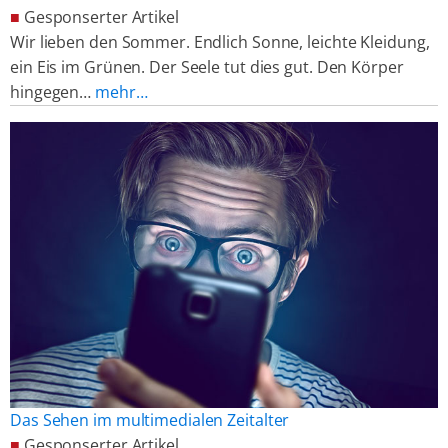
■
Gesponserter Artikel
Wir lieben den Sommer. Endlich Sonne, leichte Kleidung,
ein Eis im Grünen. Der Seele tut dies gut. Den Körper
hingegen…
mehr…
Das Sehen im multimedialen Zeitalter
■
Gesponserter Artikel